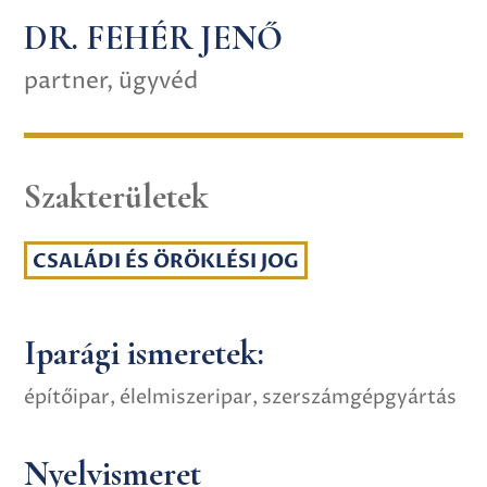
DR. FEHÉR JENŐ
partner, ügyvéd
Szakterületek
CSALÁDI ÉS ÖRÖKLÉSI JOG
Iparági ismeretek:
építőipar, élelmiszeripar, szerszámgépgyártás
Nyelvismeret