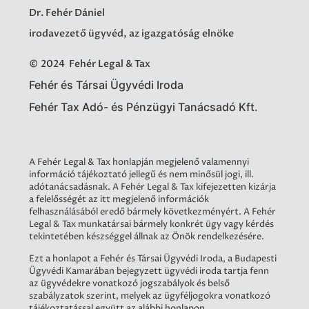
Dr. Fehér Dániel
irodavezető ügyvéd, az igazgatóság elnöke
© 2024 Fehér Legal & Tax
Fehér és Társai Ügyvédi Iroda
Fehér Tax Adó- és Pénzügyi Tanácsadó Kft.
A Fehér Legal & Tax honlapján megjelenő valamennyi
információ tájékoztató jellegű és nem minősül jogi, ill.
adótanácsadásnak. A Fehér Legal & Tax kifejezetten kizárja
a felelősségét az itt megjelenő információk
felhasználásából eredő bármely következményért. A Fehér
Legal & Tax munkatársai bármely konkrét ügy vagy kérdés
tekintetében készséggel állnak az Önök rendelkezésére.
Ezt a honlapot a Fehér és Társai Ügyvédi Iroda, a Budapesti
Ügyvédi Kamarában bejegyzett ügyvédi iroda tartja fenn
az ügyvédekre vonatkozó jogszabályok és belső
szabályzatok szerint, melyek az ügyféljogokra vonatkozó
tájékoztatással együtt az alábbi honlapon