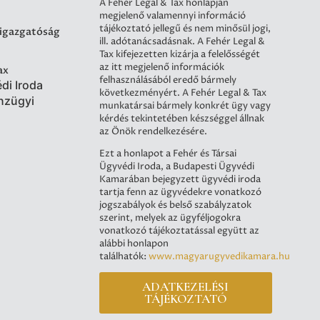
A Fehér Legal & Tax honlapján
megjelenő valamennyi információ
tájékoztató jellegű és nem minősül jogi,
 igazgatóság
ill. adótanácsadásnak. A Fehér Legal &
Tax kifejezetten kizárja a felelősségét
az itt megjelenő információk
ax
felhasználásából eredő bármely
di Iroda
következményért. A Fehér Legal & Tax
nzügyi
munkatársai bármely konkrét ügy vagy
kérdés tekintetében készséggel állnak
az Önök rendelkezésére.
Ezt a honlapot a Fehér és Társai
Ügyvédi Iroda, a Budapesti Ügyvédi
Kamarában bejegyzett ügyvédi iroda
tartja fenn az ügyvédekre vonatkozó
jogszabályok és belső szabályzatok
szerint, melyek az ügyféljogokra
vonatkozó tájékoztatással együtt az
alábbi honlapon
találhatók:
www.magyarugyvedikamara.hu
ADATKEZELÉSI
TÁJÉKOZTATÓ