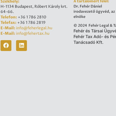
Székhely:
A tartalomért felel:
Dr. Fehér Dániel
H-1134 Budapest, Róbert Károly krt.
irodavezető ügyvéd, az
64-66.
elnöke
Telefon:
+36 1 786 2810
Telefax:
+36 1 786 2819
© 2024 Fehér Legal & T
E-Mail:
info@feherlegal.hu
Fehér és Társai Ügyvé
E-Mail:
info@fehertax.hu
Fehér Tax Adó- és Pé
Tanácsadó Kft.