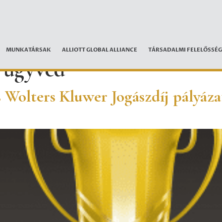
MUNKATÁRSAK
ALLIOTT GLOBAL ALLIANCE
TÁRSADALMI FELELŐSSÉG
s ügyvéd
s Wolters Kluwer Jogászdíj pályáz