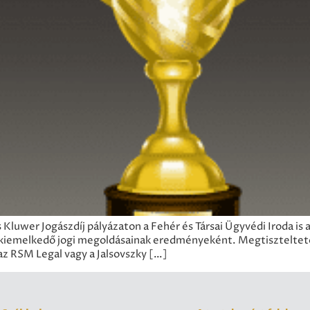
luwer Jogászdíj pályázaton a Fehér és Társai Ügyvédi Iroda is a 
s kiemelkedő jogi megoldásainak eredményeként. Megtiszteltet
 az RSM Legal vagy a Jalsovszky […]