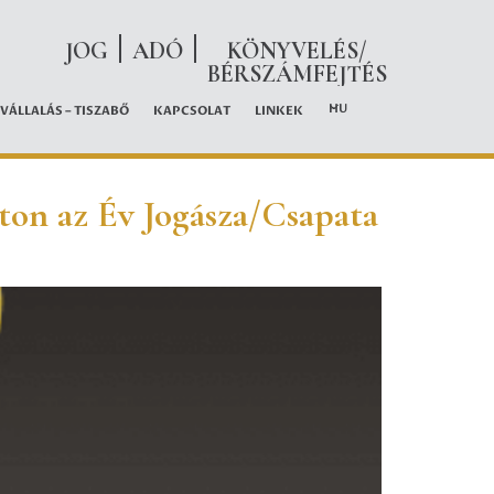
JOG
ADÓ
KÖNYVELÉS/
BÉRSZÁMFEJTÉS
HU
VÁLLALÁS – TISZABŐ
KAPCSOLAT
LINKEK
aton az Év Jogásza/Csapata