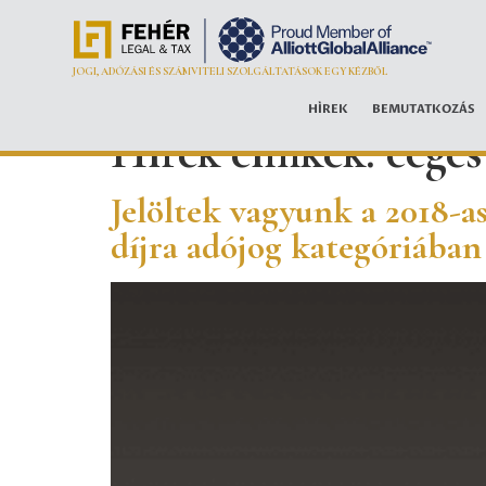
JOGI, ADÓZÁSI ÉS SZÁMVITELI SZOLGÁLTATÁSOK EGY KÉZBŐL
HÍREK
BEMUTATKOZÁS
Hírek címkék:
cége
Jelöltek vagyunk a 2018-a
díjra adójog kategóriában