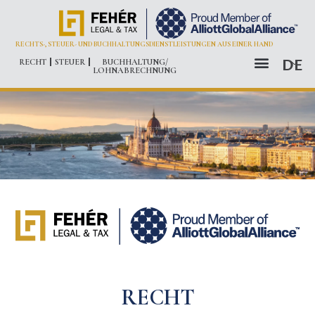
RECHTS-, STEUER- UND BUCHHALTUNGSDIENSTLEISTUNGEN AUS EINER HAND
DE
RECHT
STEUER
BUCHHALTUNG/
LOHNABRECHNUNG
ALLIOTT GLOBAL ALLIANCE
SOZIALE VERANTWORTUNG – TISZABŐ
RECHT