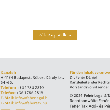
Alle Angestellten
Kanzlei:
Für den Inhalt verantwo
Dr. Fehér Dániel
H-1134 Budapest, Róbert Károly krt.
Kanzleileitender Recht
64-66.
Vorstandsvorsitzender
Telefon:
+36 1 786 2810
​Telefax:
+36 1 786 2819
© 2024 Fehér Legal & T
E-Mail:
info@feherlegal.hu
Rechtsanwälte Fehér
E-Mail:
info@fehertax.hu
Fehér Tax Adó- és Pé