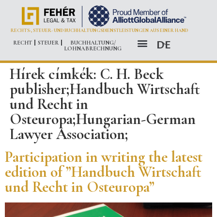
RECHTS-, STEUER- UND BUCHHALTUNGSDIENSTLEISTUNGEN AUS EINER HAND
DE
RECHT
STEUER
BUCHHALTUNG/
LOHNABRECHNUNG
ALLIOTT GLOBAL ALLIANCE
SOZIALE VERANTWORTUNG – TISZABŐ
Hírek címkék:
C. H. Beck
publisher;Handbuch Wirtschaft
und Recht in
Osteuropa;Hungarian-German
Lawyer Association;
Participation in writing the latest
edition of ”Handbuch Wirtschaft
und Recht in Osteuropa”